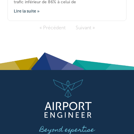
trafic inférieur de 86% à celui de
Lire la suite »
« Précédent
Suivant »
Beyond expertise