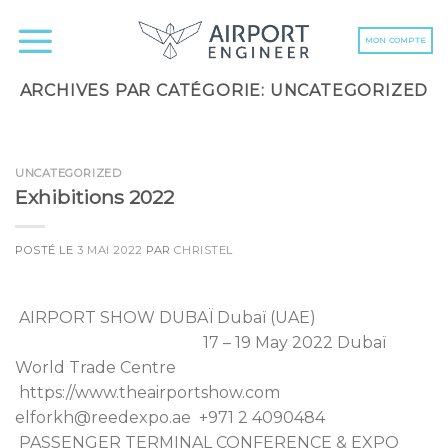
Skip
to
MON COMPTE
content
ARCHIVES PAR CATÉGORIE:
UNCATEGORIZED
NON CLASSIFIÉ(E)
Rencontres des
AÉROPORTS FRANÇAIS
UNCATEGORIZED
Exhibitions 2022
& FRANCOPHONES
25 juillet 2022
POSTÉ LE
3 MAI 2022
PAR
CHRISTEL
Nous y étions! Regardez la vidéo [...]
CONTINUER LA LECTURE
→
AIRPORT SHOW DUBAÏ Dubaï (UAE)
17 – 19 May 2022 Dubaï
World Trade Centre
https://www.theairportshow.com
elforkh@reedexpo.ae +971 2 4090484
PASSENGER TERMINAL CONFERENCE & EXPO